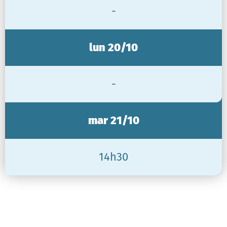
-
lun 20/10
-
mar 21/10
14h30