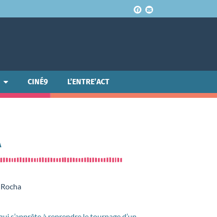
CINÉ9
L’ENTRE’ACT
A
y Rocha
ui s’apprête à reprendre le tournage d’un