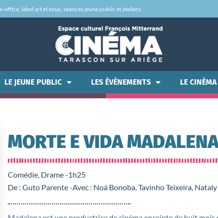
office, label art et essai, séances jeune public et ateliers.
LE JEUNE PUBLIC
LES ÉVÈNEMENTS
LE CINÉMA
MORTE E VIDA MADALEN
Comédie, Drame -
1h25
De : Guto Parente -
Avec : Noá Bonoba, Tavinho Teixeira, Natal
Madalena est une productrice de cinéma enceinte de huit mois q