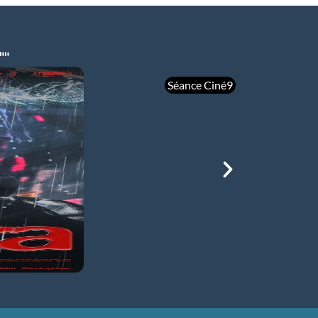
Séance Ciné9
mer 05/08
21h00