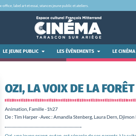
office, label art et essai, séances jeune public et ateliers.
LE JEUNE PUBLIC
LES ÉVÈNEMENTS
LE CINÉMA
OZI, LA VOIX DE LA FORÊT
Animation, Famille -
1h27
De : Tim Harper -
Avec : Amandla Stenberg, Laura Dern, Djimo
Ozi, une jeune orang-outan, est séparée de ses parents à la suite