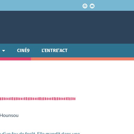
CINÉ9
L’ENTRE’ACT
n Hounsou
 d’un feu de forêt. Elle grandit dans une