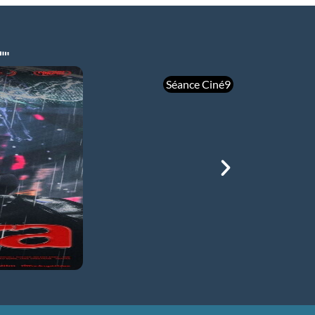
Séance Ciné9
mer 05/08
21h00