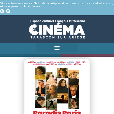
Séances tous les jours sauf le lundi : avant-premières, films box-office, label art et essai,
séances jeune public et ateliers.