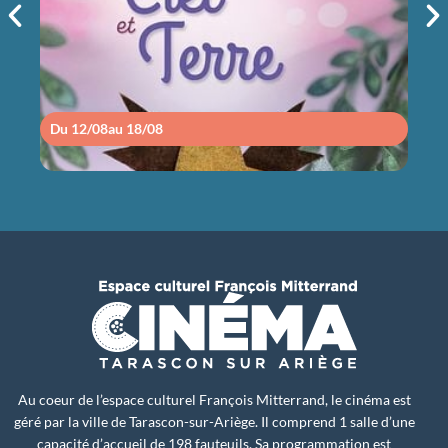
14h30
Du 12/08
au 18/08
Du 1
Au coeur de l’espace culturel François Mitterrand, le cinéma est
géré par la ville de Tarascon-sur-Ariège. Il comprend 1 salle d’une
capacité d’accueil de 198 fauteuils. Sa programmation est