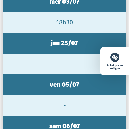
mer 03/07
18h30
jeu 25/07
-
Achat places
en ligne
ven 05/07
-
sam 06/07