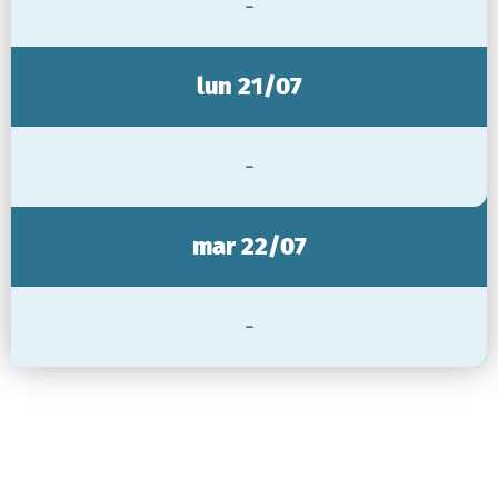
-
lun 21/07
-
mar 22/07
-