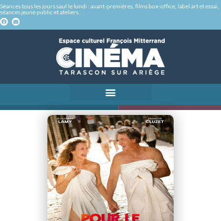
Séances tous les jours sauf le lundi : avant-premières, films box-office, label art et essai,
séances jeune public et ateliers.