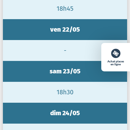
18h45
ven 22/05
-
Achat places
en ligne
sam 23/05
18h30
dim 24/05