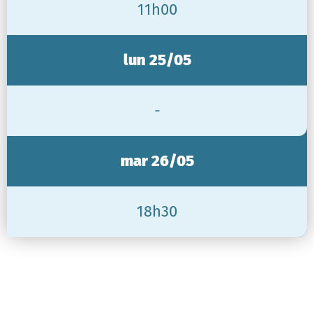
11h00
lun 25/05
-
mar 26/05
18h30