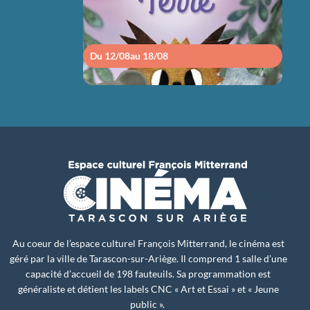
Du 12/08
au 18/08
Du 1
Au coeur de l’espace culturel François Mitterrand, le cinéma est
géré par la ville de Tarascon-sur-Ariège. Il comprend 1 salle d’une
capacité d’accueil de 198 fauteuils. Sa programmation est
généraliste et détient les labels CNC « Art et Essai » et « Jeune
public ».