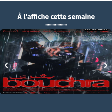
À l'affiche cette semaine
Séance Ciné9
Running Man
BOUCHRA
Running Man Bande-annonce VO STFR
mer 05/08
21h00