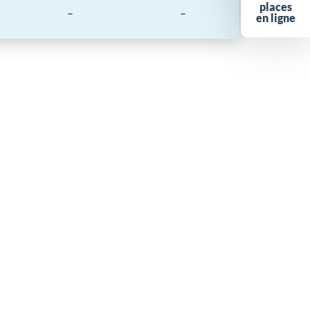
places
-
-
en ligne