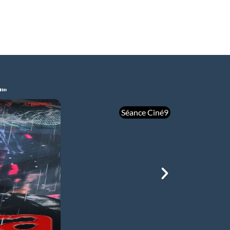
Séance Ciné9
mer 05/08
21h00