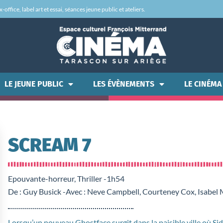
office, label art et essai, séances jeune public et ateliers.
LE JEUNE PUBLIC
LES ÉVÈNEMENTS
LE CINÉMA
SCREAM 7
Epouvante-horreur, Thriller -
1h54
De : Guy Busick -
Avec : Neve Campbell, Courteney Cox, Isabel
Lorsqu’un nouveau Ghostface surgit dans la paisible ville où Sidn