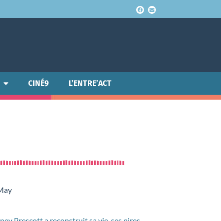
CINÉ9
L’ENTRE’ACT
 May
ey Prescott a reconstruit sa vie, ses pires