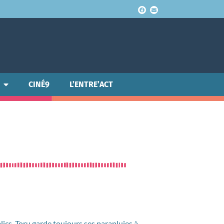
CINÉ9
L’ENTRE’ACT
lics, Toru garde toujours ses parapluies à