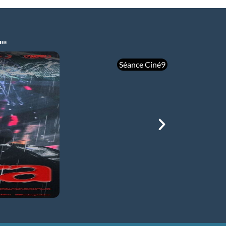
Séance Ciné9
mer 05/08
21h00