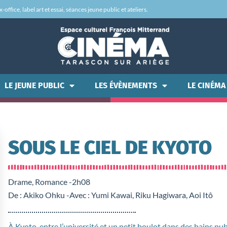
office, label art et essai, séances jeune public et ateliers.
LE JEUNE PUBLIC
LES ÉVÈNEMENTS
LE CINÉMA
SOUS LE CIEL DE KYOTO
Drame, Romance -
2h08
De : Akiko Ohku -
Avec : Yumi Kawai, Riku Hagiwara, Aoi Itô
À Kyoto, entre l’université et un petit boulot dans des bains pub