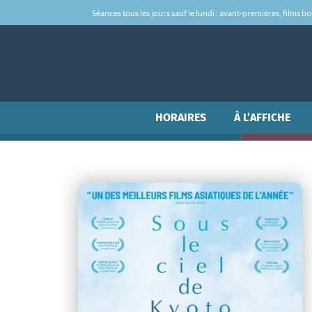
Séances tous les jours sauf le lundi : avant-premières, films box-
HORAIRES
À L’AFFICHE