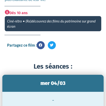
Dès 10 ans
Ciné-rétro • (Re)découvrez des films du patrimoine sur grand
écran
Partagez ce film :
Les séances :
mer 04/03
-