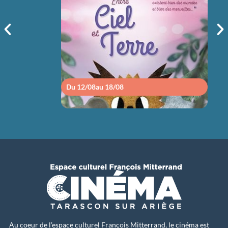
sam 15/08
14h30
Du 12/08
au 18/08
Du 1
Au coeur de l’espace culturel François Mitterrand, le cinéma est