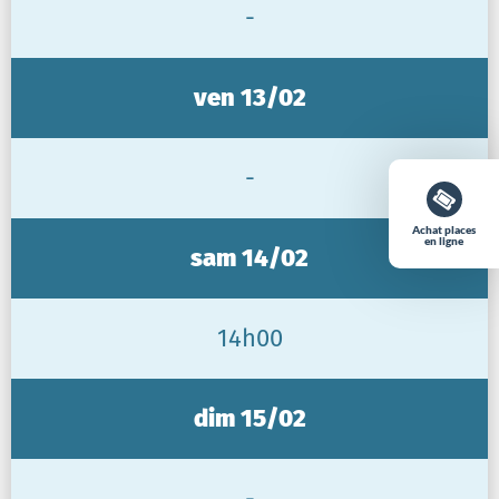
-
ven 13/02
-
Achat places
en ligne
sam 14/02
14h00
dim 15/02
-