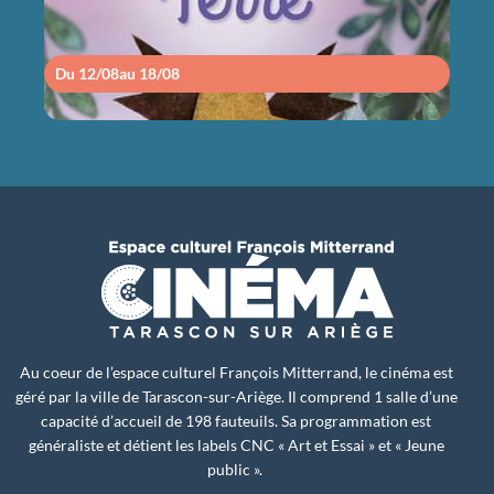
Du 12/08
au 18/08
Du 1
Au coeur de l’espace culturel François Mitterrand, le cinéma est
géré par la ville de Tarascon-sur-Ariège. Il comprend 1 salle d’une
capacité d’accueil de 198 fauteuils. Sa programmation est
généraliste et détient les labels CNC « Art et Essai » et « Jeune
public ».