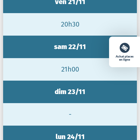
ven 21/11
20h30
sam 22/11
Achat places
en ligne
21h00
dim 23/11
-
lun 24/11