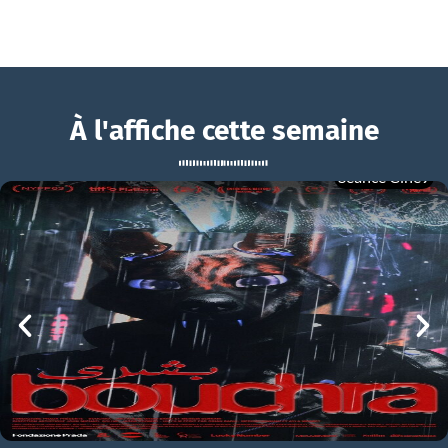
À l'affiche cette semaine
Séance Ciné9
The Amateur
BOUCHRA
The Amateur Bande-annonce VO STFR
mer 05/08
21h00