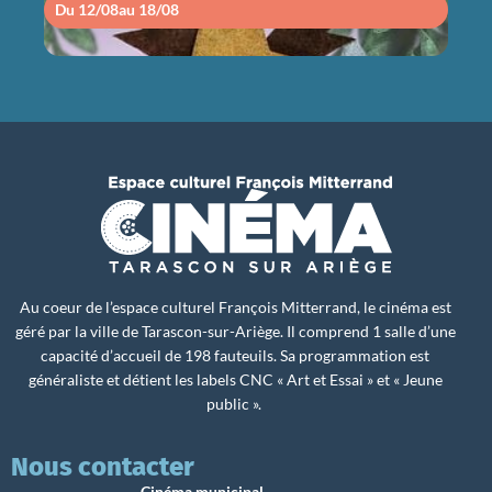
Du 12/08
au 18/08
Du 1
Au coeur de l’espace culturel François Mitterrand, le cinéma est
géré par la ville de Tarascon-sur-Ariège. Il comprend 1 salle d’une
capacité d’accueil de 198 fauteuils. Sa programmation est
généraliste et détient les labels CNC « Art et Essai » et « Jeune
public ».
Nous contacter
Cinéma municipal