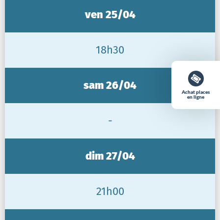
ven 25/04
18h30
sam 26/04
Achat places
en ligne
-
dim 27/04
21h00