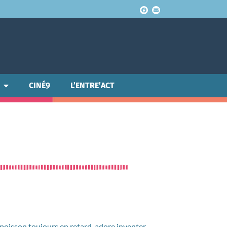
CINÉ9
L’ENTRE’ACT
 poisson toujours en retard, adore inventer