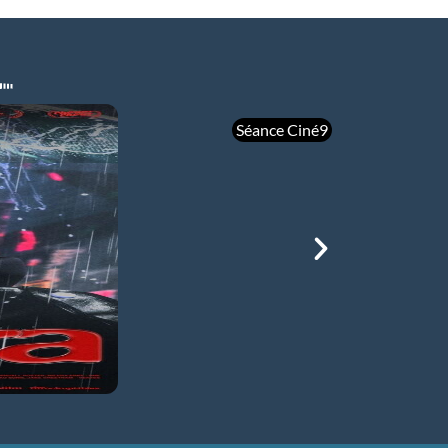
Séance Ciné9
mer 05/08
21h00