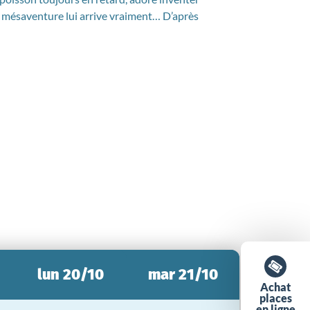
e mésaventure lui arrive vraiment… D’après
lun 20/10
mar 21/10
Achat
places
en ligne