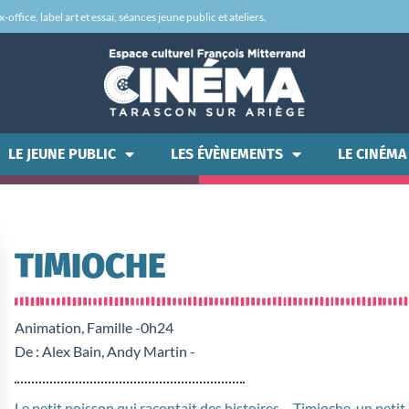
office, label art et essai, séances jeune public et ateliers.
LE JEUNE PUBLIC
LES ÉVÈNEMENTS
LE CINÉMA
TIMIOCHE
Animation, Famille -
0h24
De : Alex Bain, Andy Martin -
Le petit poisson qui racontait des histoires… Timioche, un petit