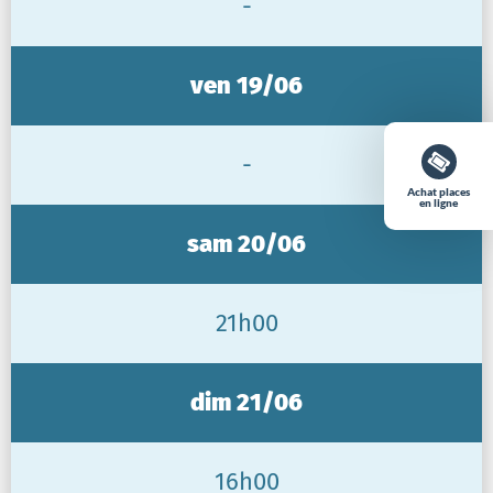
-
ven 19/06
-
Achat places
en ligne
sam 20/06
21h00
dim 21/06
16h00