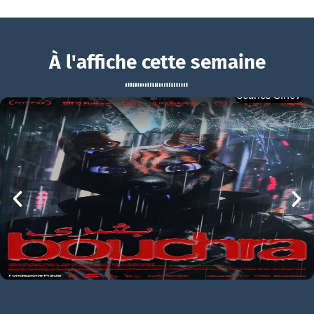
À l'affiche cette semaine
Séance Ciné9
Tout va super
BOUCHRA
Tout va super Teaser VF
mer 05/08
21h00