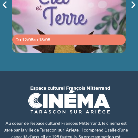
14h30
Du 12/08
au 18/08
Du 1
Au coeur de l’espace culturel François Mitterrand, le cinéma est
géré par la ville de Tarascon-sur-Ariège. Il comprend 1 salle d’une
capacité d’accueil de 198 fauteuils. Sa programmation est