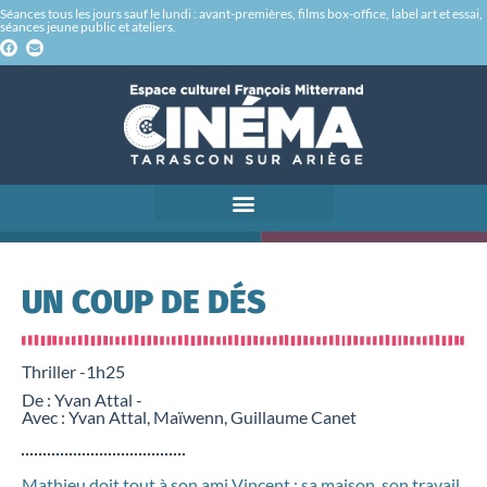
Séances tous les jours sauf le lundi : avant-premières, films box-office, label art et essai,
séances jeune public et ateliers.
UN COUP DE DÉS
Thriller -
1h25
De : Yvan Attal -
Avec : Yvan Attal, Maïwenn, Guillaume Canet
Mathieu doit tout à son ami Vincent : sa maison, son travail,