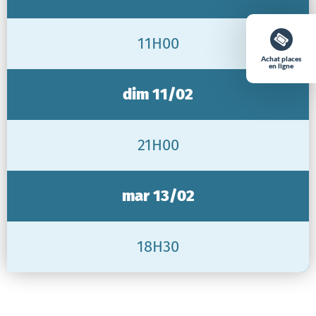
11H00
Achat places
en ligne
dim 11/02
21H00
mar 13/02
18H30