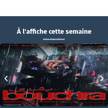
À l'affiche cette semaine
Séance Ciné9
Une nuit au zoo
BOUCHRA
Une nuit au zoo Bande-annonce VF
mer 05/08
21h00