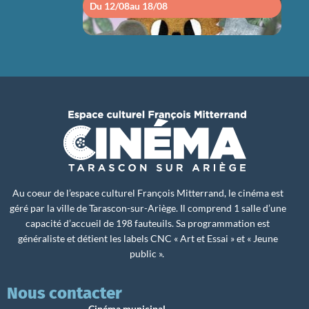
Du 12/08
au 18/08
Du 1
Au coeur de l’espace culturel François Mitterrand, le cinéma est
géré par la ville de Tarascon-sur-Ariège. Il comprend 1 salle d’une
capacité d’accueil de 198 fauteuils. Sa programmation est
généraliste et détient les labels CNC « Art et Essai » et « Jeune
public ».
Nous contacter
Cinéma municipal