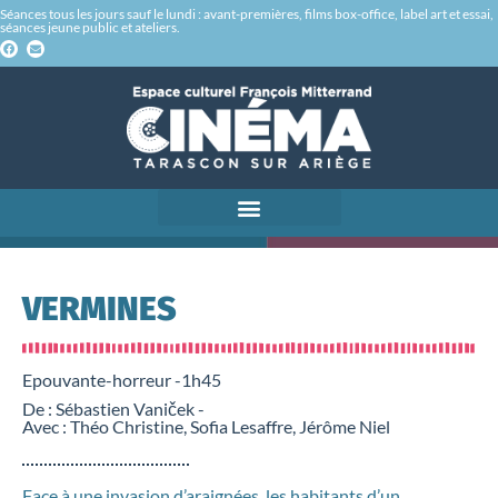
Séances tous les jours sauf le lundi : avant-premières, films box-office, label art et essai,
séances jeune public et ateliers.
VERMINES
Epouvante-horreur -
1h45
De : Sébastien Vaniček -
Avec : Théo Christine, Sofia Lesaffre, Jérôme Niel
Face à une invasion d’araignées, les habitants d’un