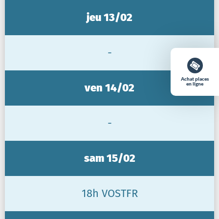
jeu 13/02
-
Achat places
en ligne
ven 14/02
-
sam 15/02
18h VOSTFR