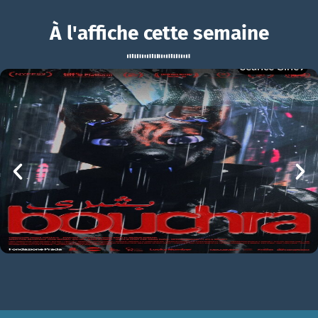
À l'affiche cette semaine
Séance Ciné9
Young Hearts
BOUCHRA
Young Hearts Bande-annonce VO STFR
mer 05/08
21h00