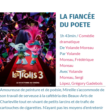
LA FIANCÉE
DU POETE
1h 43min
/
Comédie
dramatique
De
Yolande Moreau
Par
Yolande
Moreau
,
Frédérique
Moreau
Avec
Yolande
Moreau
,
Sergi
López
,
Grégory Gadebois
Amoureuse de peinture et de poésie, Mireille s’accommode de
son travail de serveuse à la cafétéria des Beaux-Arts de
Charleville tout en vivant de petits larcins et de trafic de
cartouches de cigarettes. N’ayant pas les moyens d’entretenir