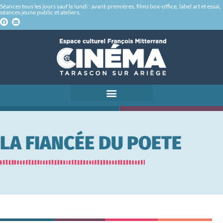
Séances tous les jours sauf le lundi : avant-premières, films box-office, label art et essai,
séances jeune public et ateliers.
LA FIANCÉE DU POETE