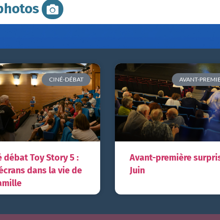
photos
CINÉ-DÉBAT
AVANT-PREMI
é débat Toy Story 5 :
Avant-première surpri
 écrans dans la vie de
Juin
amille