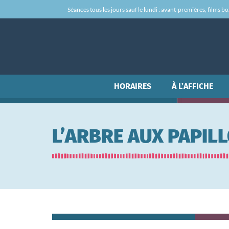
Séances tous les jours sauf le lundi : avant-premières, films box-
HORAIRES
À L’AFFICHE
L’ARBRE AUX PAPIL