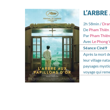
L’ARBRE
2h 58min
/
Dra
De
Pham Thiên
Par
Pham Thiên
Avec
Le Phong 
Séance Ciné9
Après la mort d
leur village nat
paysages mystiqu
voyage qui reme