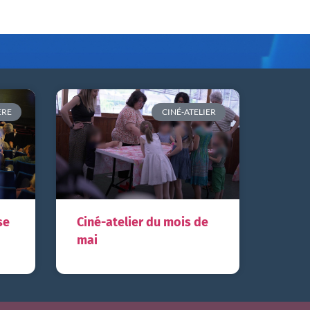
ERE
CINÉ-ATELIER
se
Ciné-atelier du mois de
mai