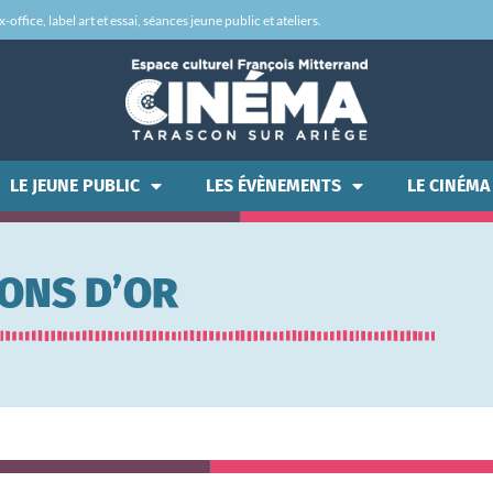
office, label art et essai, séances jeune public et ateliers.
LE JEUNE PUBLIC
LES ÉVÈNEMENTS
LE CINÉMA
LONS D’OR