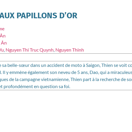
 AUX PAPILLONS D’OR
me
 Ân
 Ân
Vu
,
Nguyen Thi Truc Quynh
,
Nguyen Thinh
e sa belle-sœur dans un accident de moto à Saigon, Thien se voit c
al. Il y emmène également son neveu de 5 ans, Dao, qui a miraculeu
es de la campagne vietnamienne, Thien part à la recherche de son f
t profondément en question sa foi.