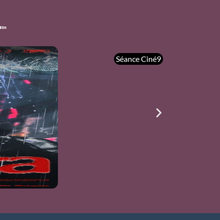
Séance Ciné9
mer 05/08
21h00