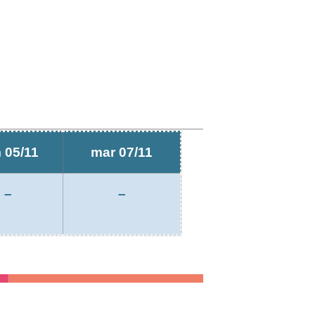
 05/11
mar 07/11
–
–