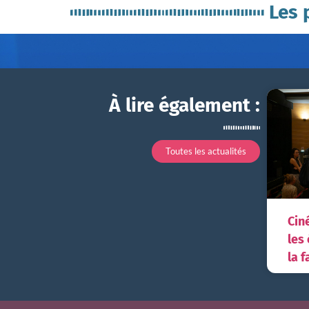
Les 
À lire également :
Toutes les actualités
Cin
les
la f