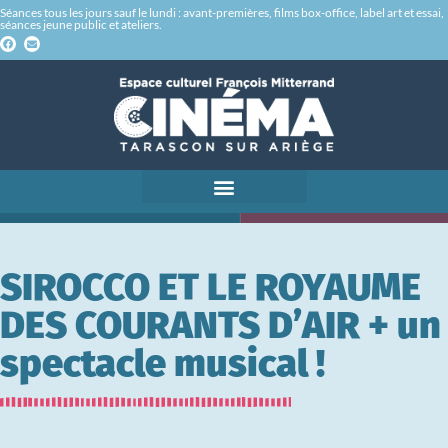
Séances tous les jours sauf le lundi : avant-premières, films box-office, label art et essai,
séances jeune public et ateliers.
SIROCCO ET LE ROYAUME
DES COURANTS D’AIR + un
spectacle musical !