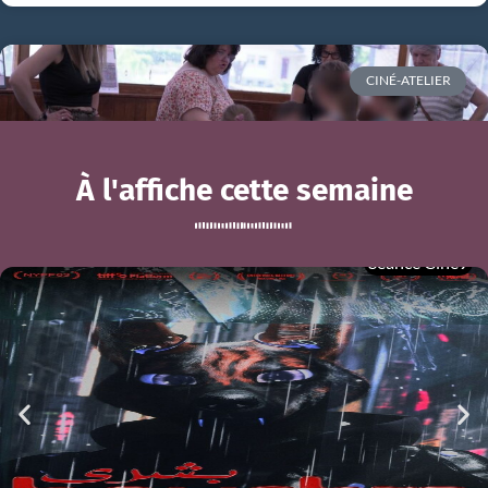
CINÉ-ATELIER
À l'affiche cette semaine
Séance Ciné9
Ciné-atelier du mois de mai
BOUCHRA
mer 05/08
21h00