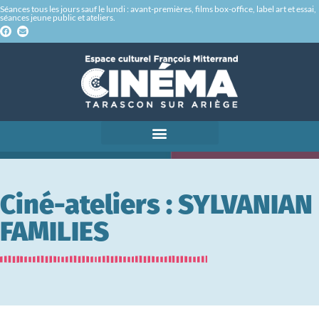
Séances tous les jours sauf le lundi : avant-premières, films box-office, label art et essai,
séances jeune public et ateliers.
Ciné-ateliers : SYLVANIAN
FAMILIES