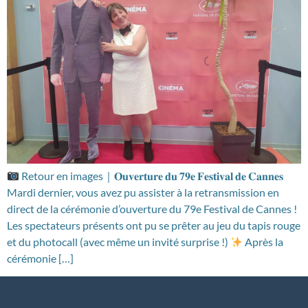
Retour en images｜𝐎𝐮𝐯𝐞𝐫𝐭𝐮𝐫𝐞 𝐝𝐮 𝟕𝟗𝐞 𝐅𝐞𝐬𝐭𝐢𝐯𝐚𝐥 𝐝𝐞 𝐂𝐚𝐧𝐧𝐞𝐬
Mardi dernier, vous avez pu assister à la retransmission en
direct de la cérémonie d’ouverture du 79e Festival de Cannes !
Les spectateurs présents ont pu se prêter au jeu du tapis rouge
et du photocall (avec même un invité surprise !)
Après la
cérémonie […]