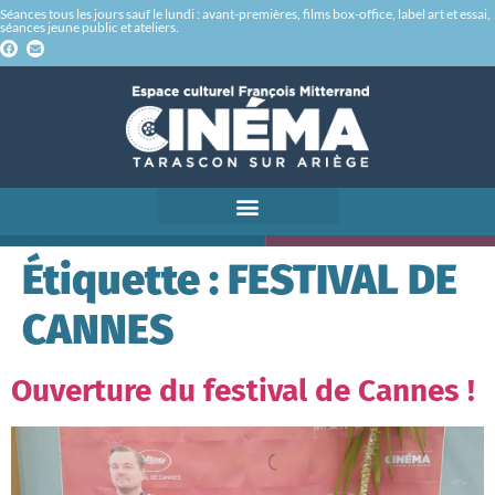
Séances tous les jours sauf le lundi : avant-premières, films box-office, label art et essai,
séances jeune public et ateliers.
Étiquette :
FESTIVAL DE
CANNES
Ouverture du festival de Cannes !