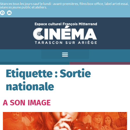
Séances tous les jours sauf le lundi : avant-premières, films box-office, label art et essai,
séances jeune public et ateliers.
Etiquette :
Sortie
nationale
A SON IMAGE