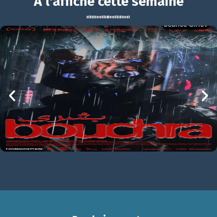
À l'affiche cette semaine
Séance Ciné9
À son image
BOUCHRA
À son image Bande-annonce VF STFR
mer 05/08
21h00