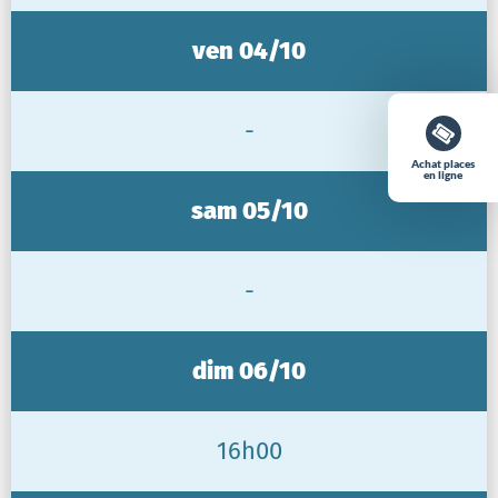
ven 04/10
-
Achat places
en ligne
sam 05/10
-
dim 06/10
16h00