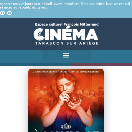
Séances tous les jours sauf le lundi : avant-premières, films box-office, label art et essai,
séances jeune public et ateliers.