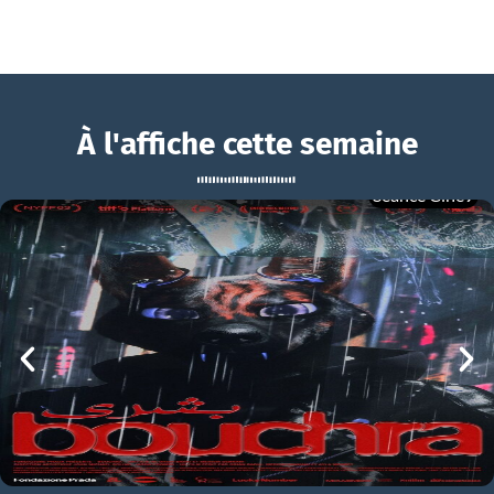
À l'affiche cette semaine
Séance Ciné9
Vanilla
BOUCHRA
Vanilla Bande-annonce VO STFR
mer 05/08
21h00