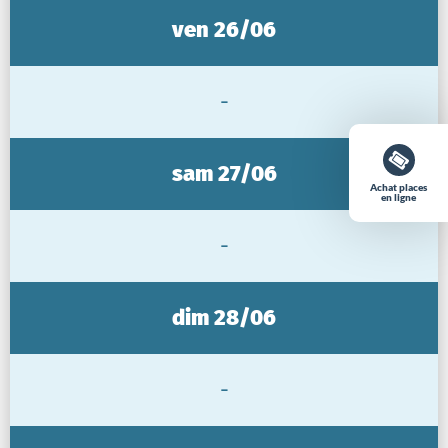
ven 26/06
-
sam 27/06
Achat places
en ligne
-
dim 28/06
-