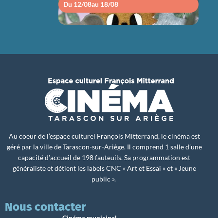
Du 12/08
au 18/08
Du 1
Au coeur de l’espace culturel François Mitterrand, le cinéma est
géré par la ville de Tarascon-sur-Ariège. Il comprend 1 salle d’une
capacité d’accueil de 198 fauteuils. Sa programmation est
généraliste et détient les labels CNC « Art et Essai » et « Jeune
public ».
Nous contacter
Cinéma municipal