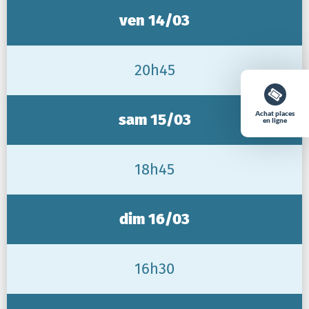
ven 14/03
20h45
Achat places
sam 15/03
en ligne
18h45
dim 16/03
16h30