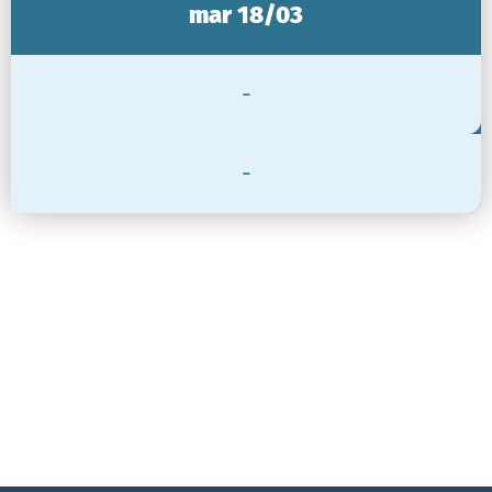
mar 18/03
-
-