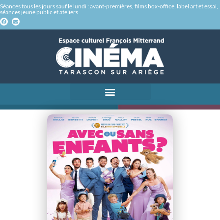
Séances tous les jours sauf le lundi : avant-premières, films box-office, label art et essai,
séances jeune public et ateliers.