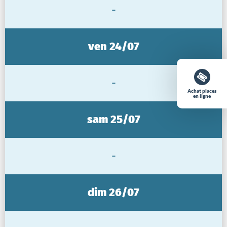
-
ven 24/07
-
Achat places
en ligne
sam 25/07
-
dim 26/07