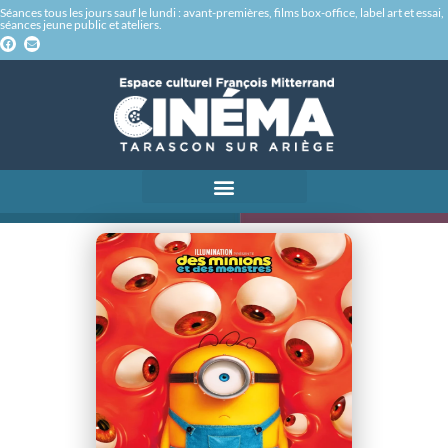
Séances tous les jours sauf le lundi : avant-premières, films box-office, label art et essai,
séances jeune public et ateliers.