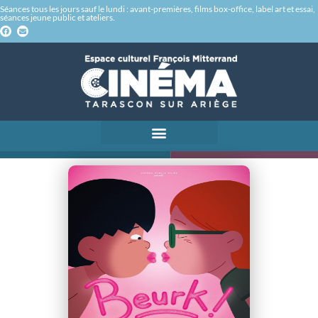
Séances tous les jours sauf le lundi : avant-premières, films box-office, label art et essai,
séances jeune public et ateliers.