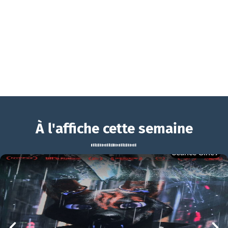
À l'affiche cette semaine
Séance Ciné9
Beurk !
BOUCHRA
Beurk ! Bande-annonce VF
mer 05/08
21h00