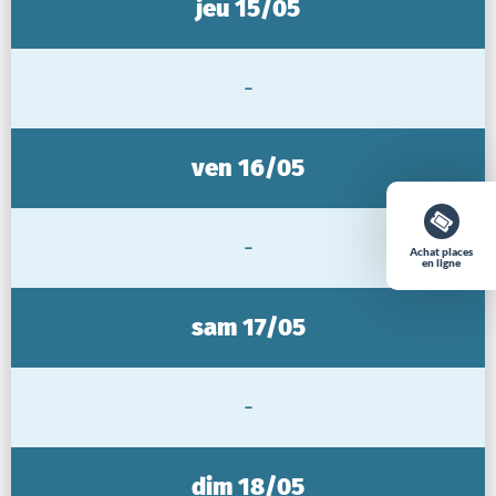
jeu 15/05
-
ven 16/05
-
Achat places
en ligne
sam 17/05
-
dim 18/05