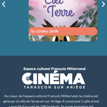
14h30
Du 12/08
au 18/08
Du 1
Au coeur de l’espace culturel François Mitterrand, le cinéma est
géré par la ville de Tarascon-sur-Ariège. Il comprend 1 salle d’une
capacité d’accueil de 198 fauteuils. Sa programmation est