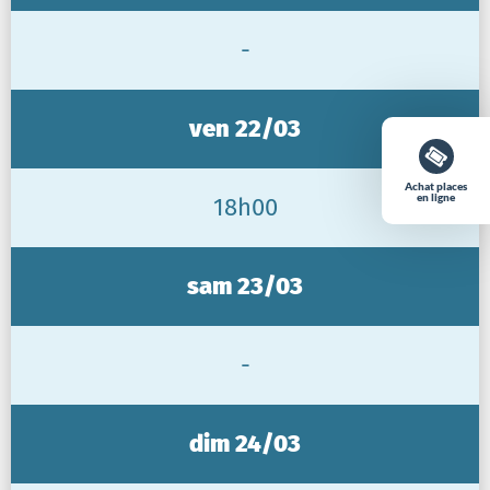
-
ven 22/03
Achat places
en ligne
18h00
sam 23/03
-
dim 24/03