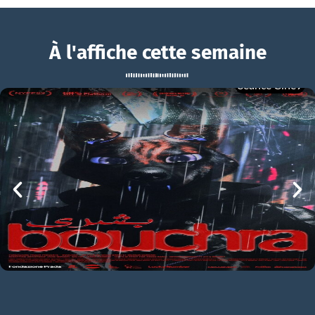
À l'affiche cette semaine
Séance Ciné9
Close
BOUCHRA
Close Bande-annonce VF
mer 05/08
21h00