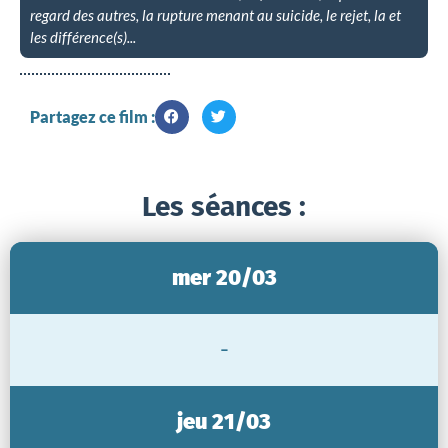
regard des autres, la rupture menant au suicide, le rejet, la et
les différence(s)...
Partagez ce film :
Les séances :
mer 20/03
-
jeu 21/03