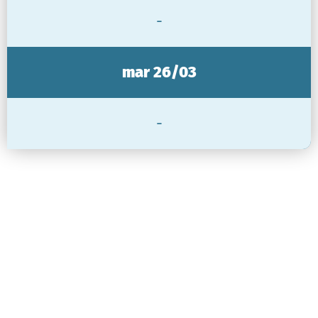
-
mar 26/03
-