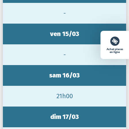
-
ven 15/03
Achat places
en ligne
-
sam 16/03
21h00
dim 17/03