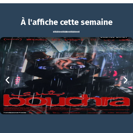
À l'affiche cette semaine
Séance Ciné9
Cocorico
BOUCHRA
Cocorico Bande-annonce VF
mer 05/08
21h00