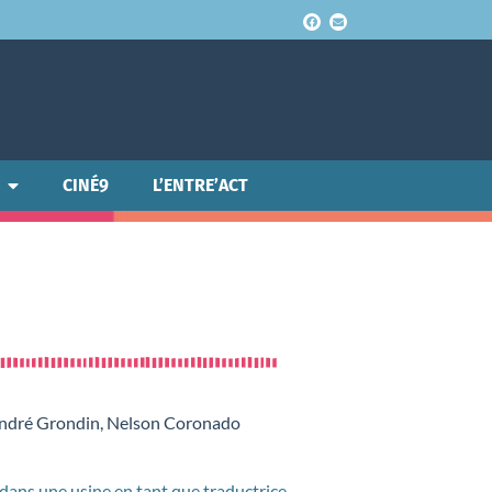
CINÉ9
L’ENTRE’ACT
André Grondin, Nelson Coronado
 dans une usine en tant que traductrice.