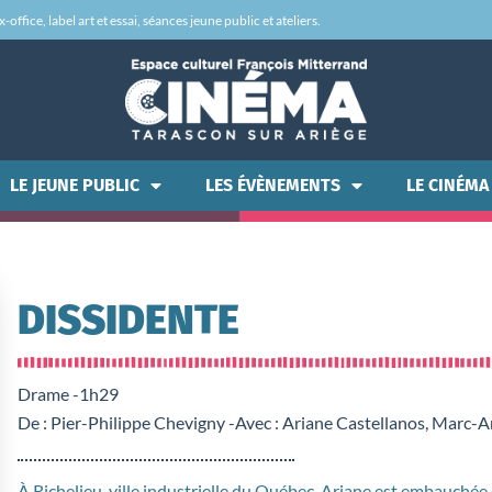
office, label art et essai, séances jeune public et ateliers.
LE JEUNE PUBLIC
LES ÉVÈNEMENTS
LE CINÉMA
DISSIDENTE
Drame -
1h29
De : Pier-Philippe Chevigny -
Avec : Ariane Castellanos, Marc-
À Richelieu, ville industrielle du Québec, Ariane est embauchée