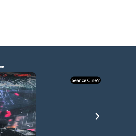
Séance Ciné9
mer 05/08
21h00