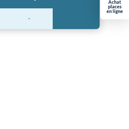
Achat
places
en ligne
-