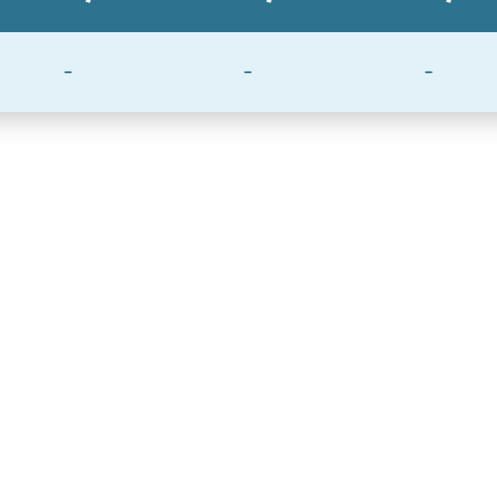
-
-
-