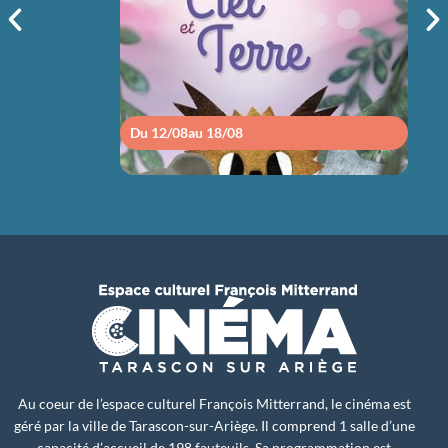
14h30
Du 12/08
au 18/08
Du 1
Au coeur de l’espace culturel François Mitterrand, le cinéma est
géré par la ville de Tarascon-sur-Ariège. Il comprend 1 salle d’une
capacité d’accueil de 198 fauteuils. Sa programmation est