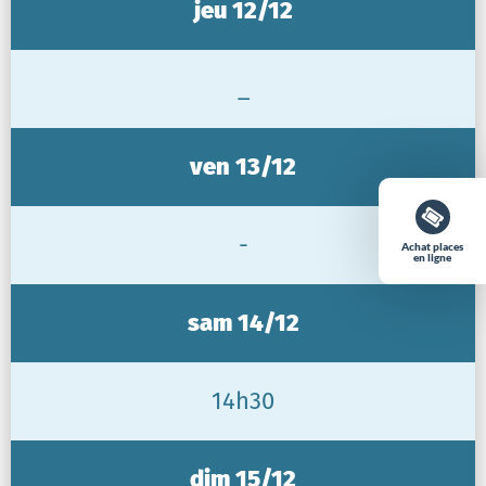
jeu 12/12
_
ven 13/12
-
Achat places
en ligne
sam 14/12
14h30
dim 15/12