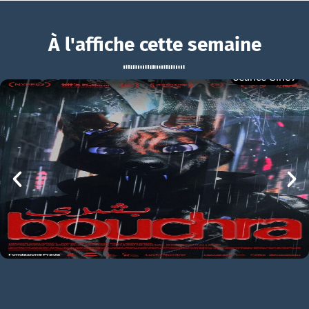
À l'affiche cette semaine
Séance Ciné9
La Planète des Singes : Le Nouveau Royaume
BOUCHRA
La Planète des Singes : Le Nouveau Royaume Bande-annonce VF
mer 05/08
21h00