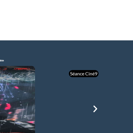
Séance Ciné9
mer 05/08
21h00