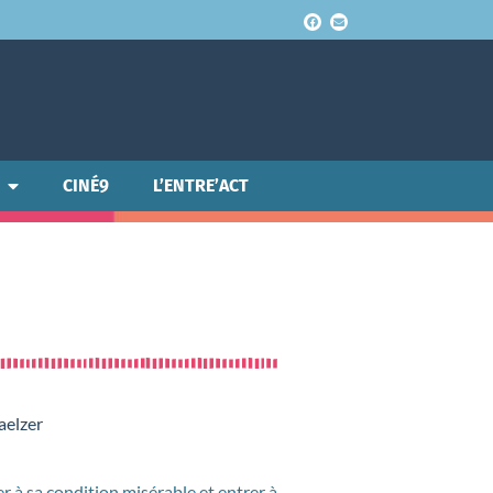
CINÉ9
L’ENTRE’ACT
aelzer
er à sa condition misérable et entrer à