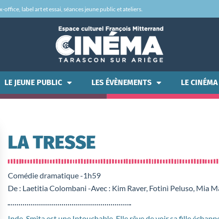
office, label art et essai, séances jeune public et ateliers.
LE JEUNE PUBLIC
LES ÉVÈNEMENTS
LE CINÉMA
LA TRESSE
Comédie dramatique -
1h59
De : Laetitia Colombani -
Avec : Kim Raver, Fotinì Peluso, Mia M
Inde. Smita est une Intouchable. Elle rêve de voir sa fille échapp