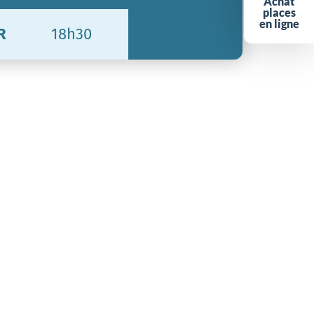
Achat
places
en ligne
R
18h30