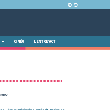
CINÉ9
L’ENTRE’ACT
Gómez
nseillère municipale auprès du maire de