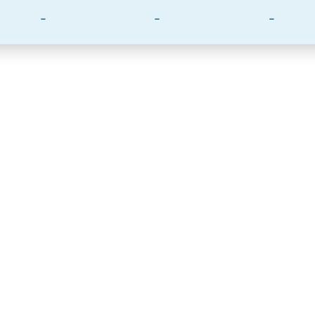
-
-
-