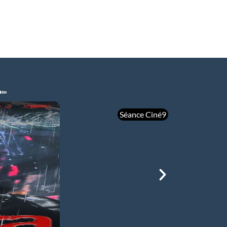
Séance Ciné9
mer 05/08
21h00