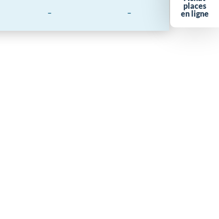
places
-
-
en ligne