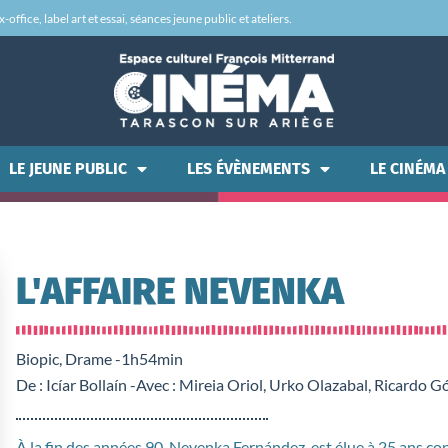
office, label art et essai, séances jeune public et ateliers.
LE JEUNE PUBLIC
LES ÉVÈNEMENTS
LE CINÉMA
L'AFFAIRE NEVENKA
Biopic, Drame -
1h54min
De : Icíar Bollaín -
Avec : Mireia Oriol, Urko Olazabal, Ricardo 
À la fin des années 90, Nevenka Fernández, est élue à 25 ans co