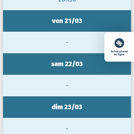
ven 21/03
-
Achat places
en ligne
sam 22/03
-
dim 23/03
-