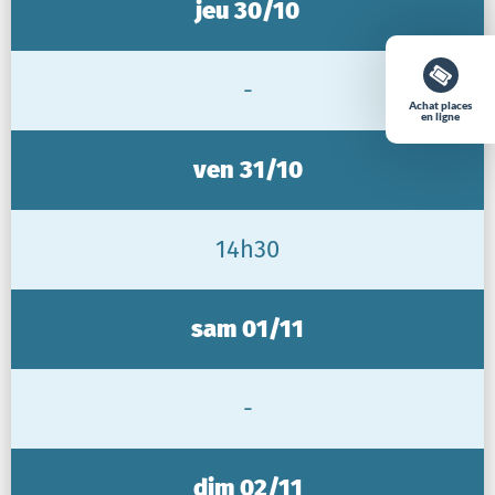
jeu 30/10
-
Achat places
en ligne
ven 31/10
14h30
sam 01/11
-
dim 02/11