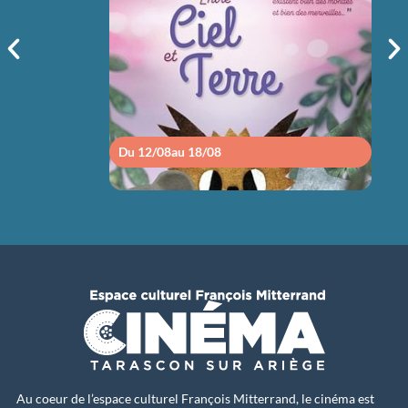
sam 15/08
14h30
Du 12/08
au 18/08
Du 1
Au coeur de l’espace culturel François Mitterrand, le cinéma est