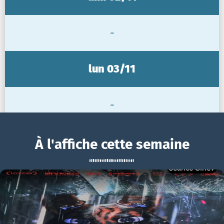
-
lun 03/11
-
mar 04/11
À l'affiche cette semaine
Séance Ciné9
-
BOUCHRA