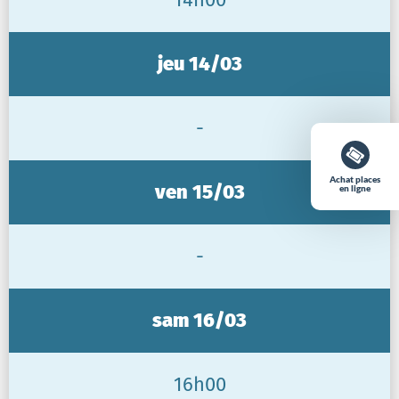
jeu 14/03
-
Achat places
ven 15/03
en ligne
-
sam 16/03
16h00