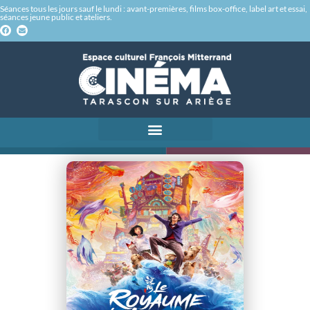
Séances tous les jours sauf le lundi : avant-premières, films box-office, label art et essai,
séances jeune public et ateliers.