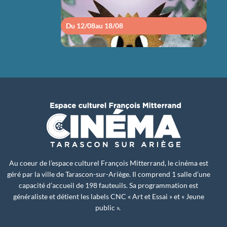
Du 12/08
au 18/08
Du 1
Au coeur de l’espace culturel François Mitterrand, le cinéma est
géré par la ville de Tarascon-sur-Ariège. Il comprend 1 salle d’une
capacité d’accueil de 198 fauteuils. Sa programmation est
généraliste et détient les labels CNC « Art et Essai » et « Jeune
public ».