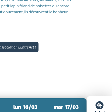
n petit lapin friand de noisettes ou encore
ut doucement, ils découvrent le bonheur
association L'Entre'Act !
lun 16/03
mar 17/03