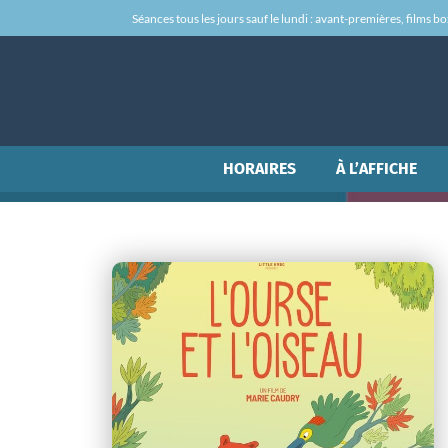
Séances tous les jours sauf le lundi : avant-premières, films box-
HORAIRES
À L’AFFICHE