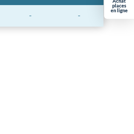
Achat
places
en ligne
-
-