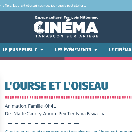
office, label art et essai, séances jeune public et ateliers.
LE JEUNE PUBLIC
LES ÉVÈNEMENTS
LE CINÉMA
L'OURSE ET L'OISEAU
Animation, Famille -
0h41
De : Marie Caudry, Aurore Peuffier, Nina Bisyarina -
Quatre ours, quatre contes, quatre saisons : qu’ils soient imm