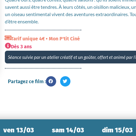
savent aussi être tendres. À leurs côtés, un oisillon malicieux, u
un oiseau sentimental vivent des aventures extraordinaires. To
d’être ensemble.
Tarif unique 4€ • Mon P'tit Ciné
Dès 3 ans
Séance suivie par un atelier créatif et un goûter, offert et animé par l'
Partagez ce film :
ven 13/03
sam 14/03
dim 15/03