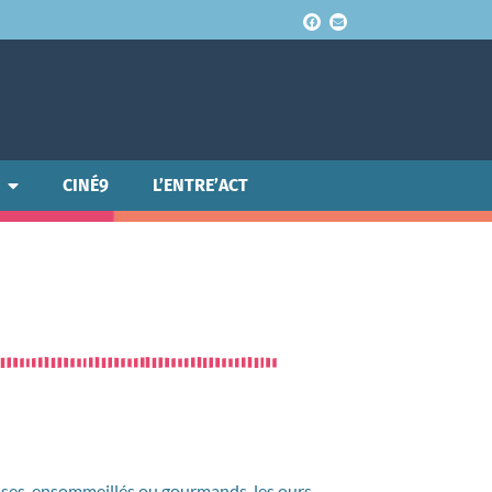
CINÉ9
L’ENTRE’ACT
enses, ensommeillés ou gourmands, les ours