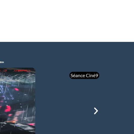
Séance Ciné9
mer 05/08
21h00