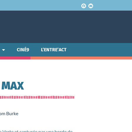
CINÉ9
L’ENTRE’ACT
D MAX
Tom Burke
re Verte et capturée par une horde de