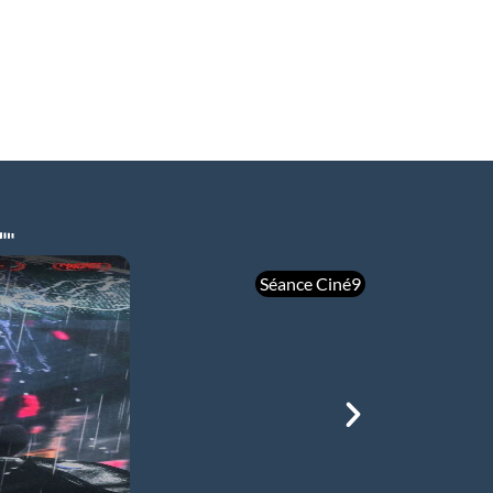
Séance Ciné9
mer 05/08
21h00