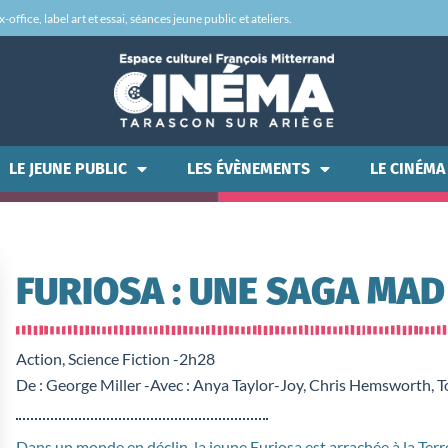
office, label art et essai, séances jeune public et ateliers.
LE JEUNE PUBLIC
LES ÉVÈNEMENTS
LE CINÉMA
FURIOSA : UNE SAGA MA
Action, Science Fiction -
2h28
De : George Miller -
Avec : Anya Taylor-Joy, Chris Hemsworth, 
Dans un monde en déclin, la jeune Furiosa est arrachée à la Ter