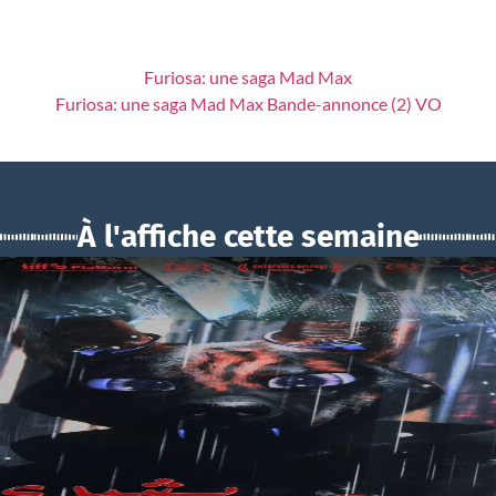
Furiosa: une saga Mad Max
Furiosa: une saga Mad Max Bande-annonce (2) VO
À l'affiche cette semaine
BOUCHRA