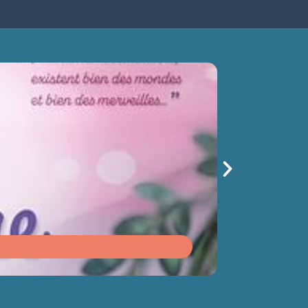
 TERRE
sam 15/08
14h30
Du 12/08
au 1