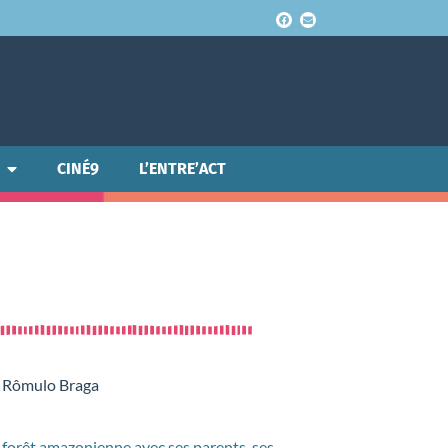
CINÉ9
L’ENTRE’ACT
, Rômulo Braga
 la forêt amazonienne avec ses parents, ses