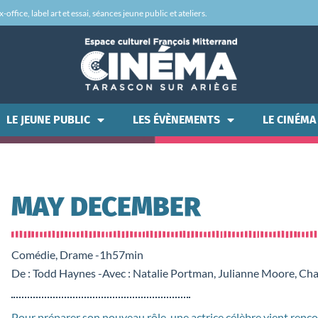
office, label art et essai, séances jeune public et ateliers.
LE JEUNE PUBLIC
LES ÉVÈNEMENTS
LE CINÉMA
MAY DECEMBER
Comédie, Drame -
1h57min
De : Todd Haynes -
Avec : Natalie Portman, Julianne Moore, Ch
Pour préparer son nouveau rôle, une actrice célèbre vient rencont