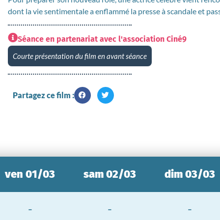
dont la vie sentimentale a enflammé la presse à scandale et pass
Séance en partenariat avec l'association Ciné9
Courte présentation du film en avant séance
Partagez ce film :
ven 01/03
sam 02/03
dim 03/03
-
-
-