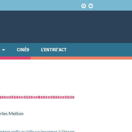
CINÉ9
L’ENTRE’ACT
arles Melton
rer celle qu’elle va incarner à l’écran,