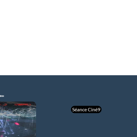
Séance Ciné9
mer 05/08
21h00