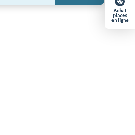
Achat
places
en ligne