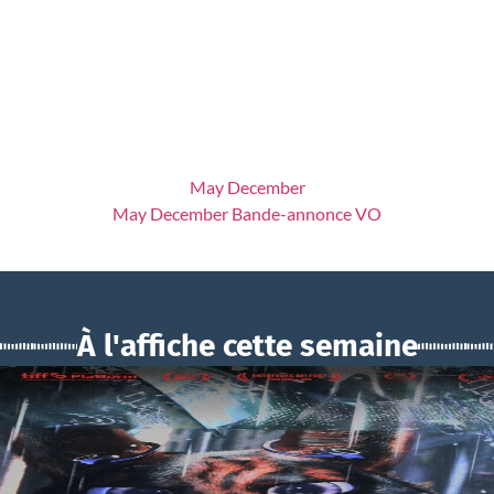
May December
May December Bande-annonce VO
À l'affiche cette semaine
BOUCHRA