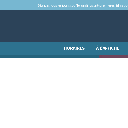
Séances tous les jours sauf le lundi : avant-premières, films box-
HORAIRES
À L’AFFICHE