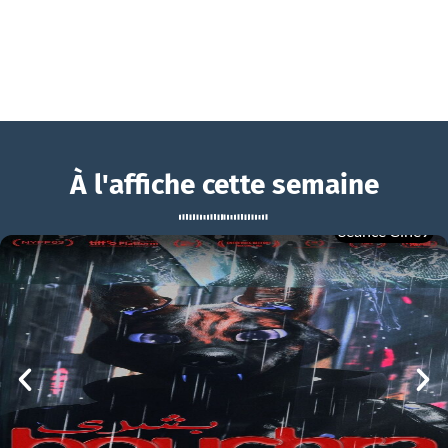
À l'affiche cette semaine
Séance Ciné9
Yoroï
BOUCHRA
Yoroï Bande-annonce VF
mer 05/08
21h00