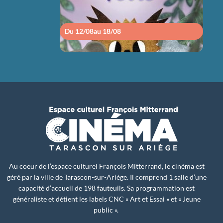
Du 12/08
au 18/08
Du 1
Au coeur de l’espace culturel François Mitterrand, le cinéma est
géré par la ville de Tarascon-sur-Ariège. Il comprend 1 salle d’une
capacité d’accueil de 198 fauteuils. Sa programmation est
généraliste et détient les labels CNC « Art et Essai » et « Jeune
public ».