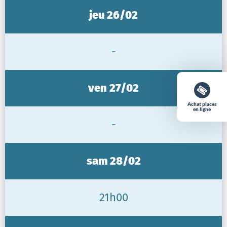
jeu 26/02
-
ven 27/02
Achat places
en ligne
-
sam 28/02
21h00