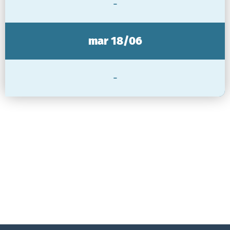
-
mar 18/06
-