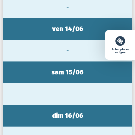
-
ven 14/06
-
Achat places
en ligne
sam 15/06
-
dim 16/06