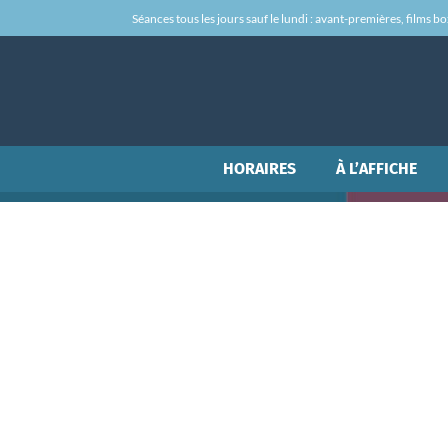
Séances tous les jours sauf le lundi : avant-premières, films box-
HORAIRES
À L’AFFICHE