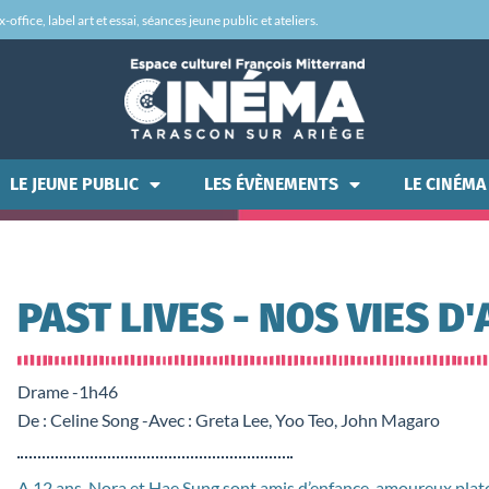
office, label art et essai, séances jeune public et ateliers.
LE JEUNE PUBLIC
LES ÉVÈNEMENTS
LE CINÉMA
PAST LIVES - NOS VIES D
Drame -
1h46
De : Celine Song -
Avec : Greta Lee, Yoo Teo, John Magaro
A 12 ans, Nora et Hae Sung sont amis d’enfance, amoureux plato