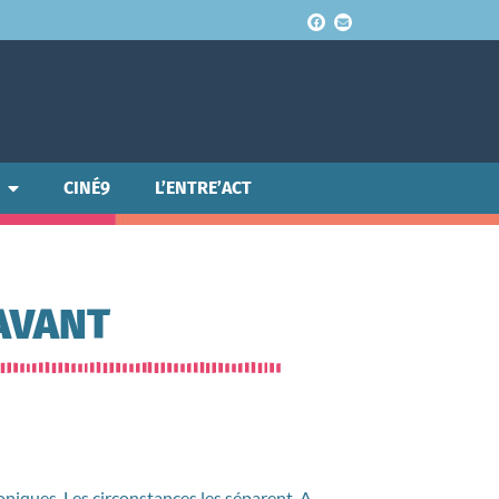
CINÉ9
L’ENTRE’ACT
'AVANT
niques. Les circonstances les séparent. A