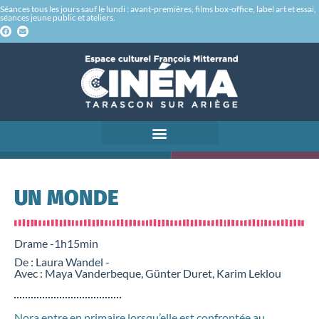
Séances tous les jours sauf le lundi : avant-premières, films box-office, label art et essai,
séances jeune public et ateliers.
UN MONDE
Drame -
1h15min
De : Laura Wandel -
Avec : Maya Vanderbeque, Günter Duret, Karim Leklou
Nora entre en primaire lorsqu’elle est confrontée au