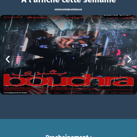
Séance Ciné9
Un monde
BOUCHRA
Un monde Bande-annonce VF
mer 05/08
21h00