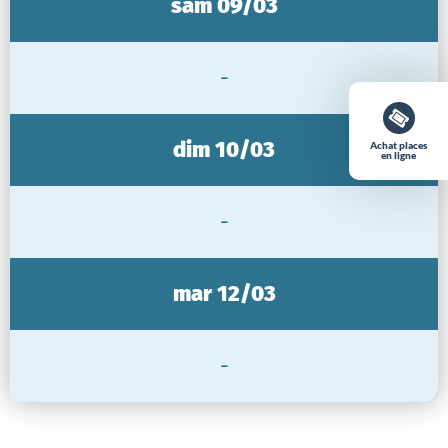
sam 09/03
-
dim 10/03
Achat places
en ligne
-
mar 12/03
-