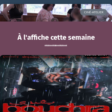
CINÉ-ATELIER
À l'affiche cette semaine
Séance Ciné9
Ciné-atelier du mois de mai
BOUCHRA
mer 05/08
21h00