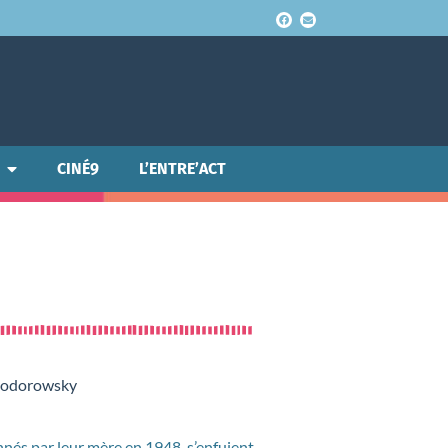
CINÉ9
L’ENTRE’ACT
 Jodorowsky
onnés par leur mère en 1948, s’enfuient