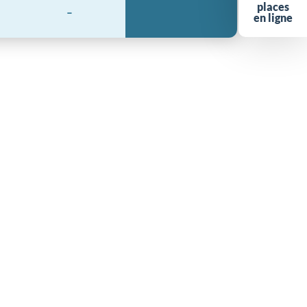
places
-
en ligne