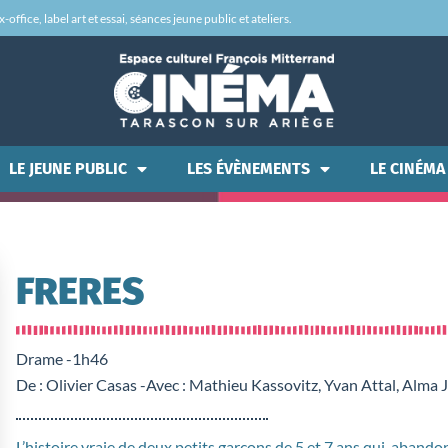
office, label art et essai, séances jeune public et ateliers.
LE JEUNE PUBLIC
LES ÉVÈNEMENTS
LE CINÉMA
FRERES
Drame -
1h46
De : Olivier Casas -
Avec : Mathieu Kassovitz, Yvan Attal, Alma
L’histoire vraie de deux petits garçons de 5 et 7 ans qui, aband