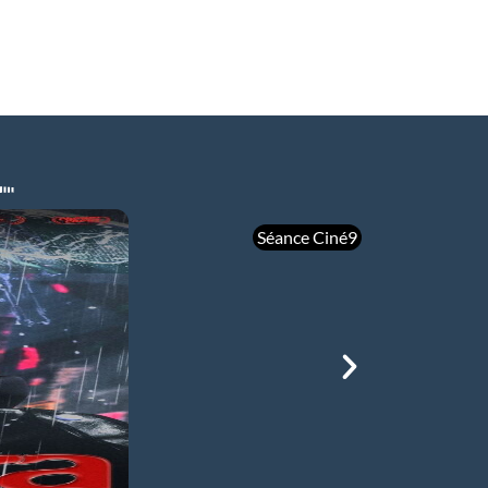
Séance Ciné9
mer 05/08
21h00