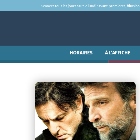
Séances tous les jours sauf le lundi : avant-premières, films box-
HORAIRES
À L’AFFICHE